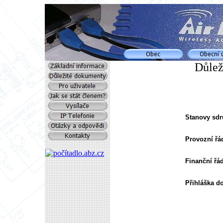
Důlež
Stanovy sd
r
Provozní řá
Finanční řá
Přihláška d