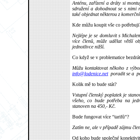
Anténu, zařízení a dráty si mont
sdružení a dohodnout se s nimi 
také objednat některou z komerční
Kde můžu koupit vše co potřebuji
Nejlépe je se domluvit s Michale
více členů, může udělat větší o
jednotlivce nižší.
Co když se v problematice bezdrá
Můžu kontaktovat někoho z výbo
info@lodenice.net
poradit se a pop
Kolik mě to bude stát?
Vstupní členský poplatek je stano
všeho, co bude potřeba na jedno
stanoven na 450,- Kč.
Bude fungovat více “tarifů“?
Zatím ne, ale v případě zájmu čle
Od koho bude společné konektivit