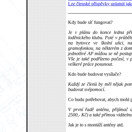
Lze členské příspěvky uplatnit ja
Kdy bude síť fungovat?
Je v plánu do konce ledna při
loděnického klubu. Poté v průběh
na bytovce ve školní ulici, n
gramofonkou, na některém z domů
jednotlivé AP můžou se ně postupn
Vše je také podřízeno počasí, v 
veškeré práce posunout.
Kdo bude budovat vysílače?
Každý ze členů by měl nějak pomo
budovat svépomocí.
Co budu potřebovat, abych mohl př
V první řadě anténu, přijímač 
2500,- Kč) a také přímou viditelno
Jak je to s montáží antény atd.