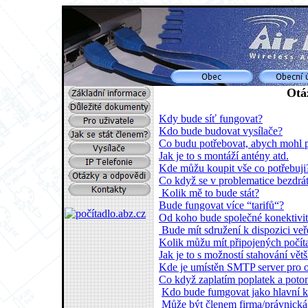
Otá
Kdy bude síť fungovat?
Kdo bude budovat vysílače?
Co budu potřebovat, abych mohl př
Jak je to s montáží antény atd.
Kde můžu koupit vše co potřebuji
Co když se v problematice bezdrá
Kolik mě to bude stát?
Bude fungovat více “tarifů“?
Od koho bude společné konektivit
Bude mít sdružení k dispozici veř
Kolik můžu mít připojených počít
Jak je to s možností stahování vět
Kde je umístěn SMTP server pro 
Co když zaplatím poplatek a poto
Kdo bude fumgovat jako hlavní ko
Může být členem firma/právnická