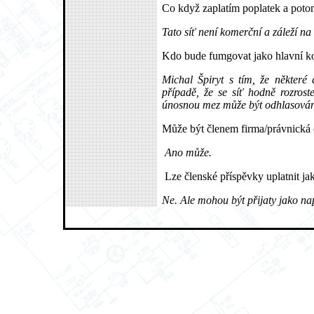
Co když zaplatím poplatek a poto
Tato síť není komerční a záleží na
Kdo bude fumgovat jako hlavní kon
Michal Špiryt s tím, že některé d
případě, že se síť hodně rozrost
únosnou mez může být odhlasována
Může být členem firma/právnická
Ano může.
Lze členské příspěvky uplatnit j
Ne. Ale mohou být přijaty jako na